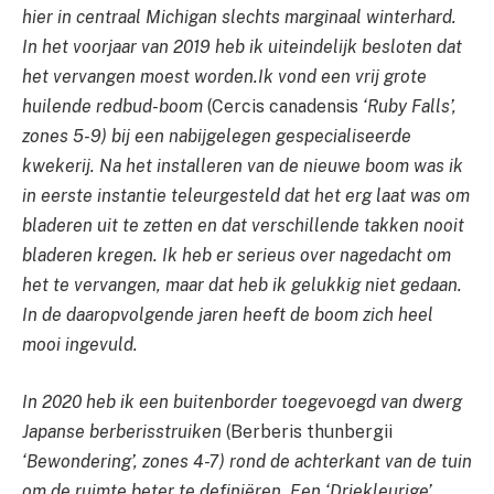
hier in centraal Michigan slechts marginaal winterhard.
In het voorjaar van 2019 heb ik uiteindelijk besloten dat
het vervangen moest worden.
Ik vond een vrij grote
huilende redbud-boom
(Cercis canadensis
‘Ruby Falls’,
zones 5-9) bij een nabijgelegen gespecialiseerde
kwekerij. Na het installeren van de nieuwe boom was ik
in eerste instantie teleurgesteld dat het erg laat was om
bladeren uit te zetten en dat verschillende takken nooit
bladeren kregen. Ik heb er serieus over nagedacht om
het te vervangen, maar dat heb ik gelukkig niet gedaan.
In de daaropvolgende jaren heeft de boom zich heel
mooi ingevuld.
In 2020 heb ik een buitenborder toegevoegd van dwerg
Japanse berberisstruiken
(Berberis thunbergii
‘Bewondering’, zones 4-7) rond de achterkant van de tuin
om de ruimte beter te definiëren. Een ‘Driekleurige’