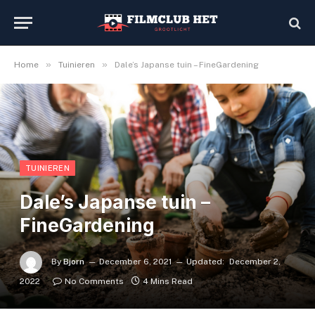
»
»
Home
Tuinieren
Dale’s Japanse tuin – FineGardening
TUINIEREN
Dale’s Japanse tuin –
FineGardening
By
Bjorn
December 6, 2021
Updated:
December 2,
2022
No Comments
4 Mins Read