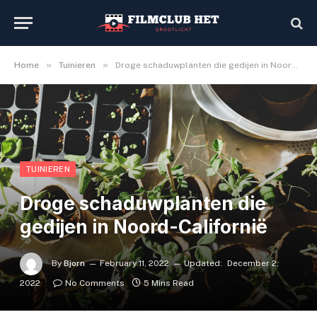
»
»
Home
Tuinieren
Droge schaduwplanten die gedijen in Noord-Californië
TUINIEREN
Droge schaduwplanten die
gedijen in Noord-Californië
By
Bjorn
February 11, 2022
Updated:
December 2,
2022
No Comments
5 Mins Read